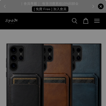
［ 會員專屬 ］ 每筆消費累積10%回饋金
［
[ 免費 Free ] 加入會員