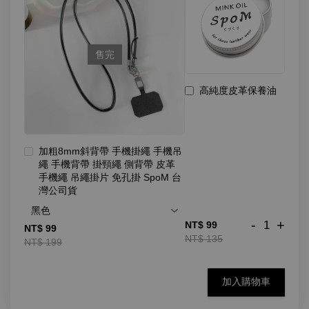
售完
高純度皮革保養油
加粗8mm斜背帶 手機掛繩 手機吊
繩 手機背帶 掛頸繩 側背帶 皮革
手機繩 吊繩掛片 免孔掛 SpoM 台
灣公司貨
-
+
NT$ 99
NT$ 99
NT$ 135
NT$ 199
加入購物車