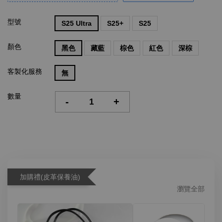
型號
S25 Ultra
S25+
S25
顏色
黑色
藏藍
棕色
紅色
深棕
客製化服務
無
數量
-
+
加購禮(皮革保養油)
瀏覽全部