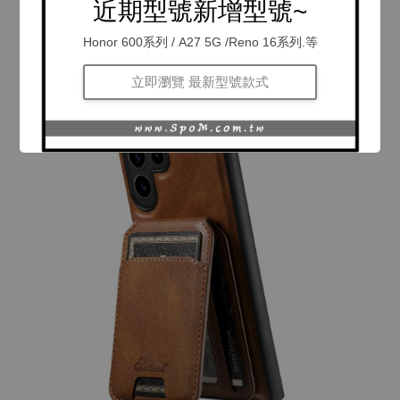
近期型號新增型號~
Honor 600系列 / A27 5G /Reno 16系列.等
立即瀏覽 最新型號款式