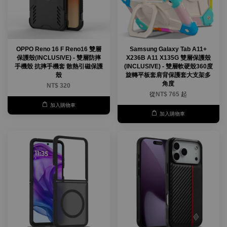
OPPO Reno 16 F Reno16 雙層
Samsung Galaxy Tab A11+
保護殼(INCLUSIVE) - 雙層防摔
X236B A11 X135G 雙層保護殼
手機殼 抗摔手機套 散熱引磁保護
(INCLUSIVE) - 雙層軟硬殼360度
殼
旋轉平板套肩背保護套大支架多
角度
NT$ 320
從
NT$ 765
起
加入購物車
加入購物車