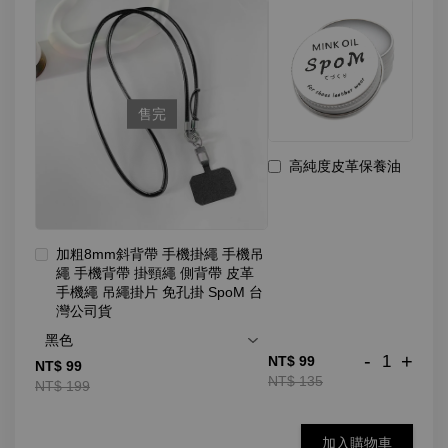
售完
高純度皮革保養油
加粗8mm斜背帶 手機掛繩 手機吊
繩 手機背帶 掛頸繩 側背帶 皮革
手機繩 吊繩掛片 免孔掛 SpoM 台
灣公司貨
-
+
NT$ 99
NT$ 99
NT$ 135
NT$ 199
加入購物車