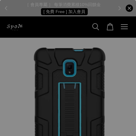
［ 會員專屬 ］ 每筆消費累積10%回饋金
［
[ 免費 Free ] 加入會員