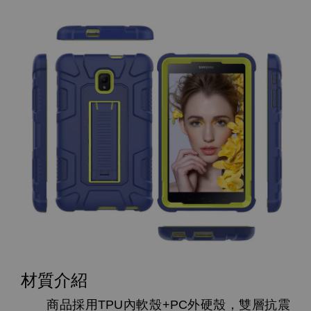
材質介紹
商品採用TPU內軟殼+PC外硬殼，雙層抗震