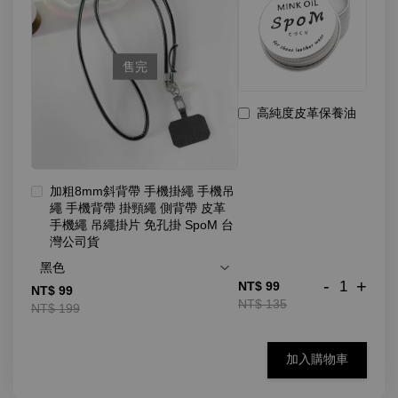
售完
高純度皮革保養油
加粗8mm斜背帶 手機掛繩 手機吊
繩 手機背帶 掛頸繩 側背帶 皮革
手機繩 吊繩掛片 免孔掛 SpoM 台
灣公司貨
-
+
NT$ 99
NT$ 99
NT$ 135
NT$ 199
加入購物車