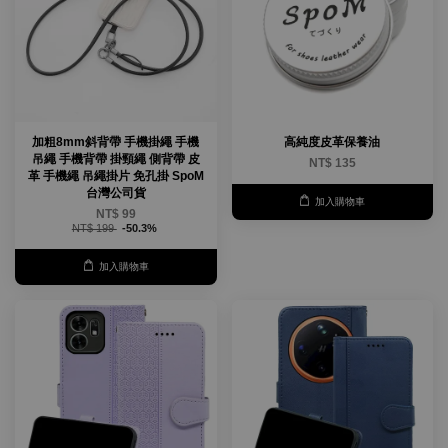
加粗8mm斜背帶 手機掛繩 手機
高純度皮革保養油
吊繩 手機背帶 掛頸繩 側背帶 皮
NT$ 135
革 手機繩 吊繩掛片 免孔掛 SpoM
台灣公司貨
加入購物車
NT$ 99
NT$ 199
-50.3%
加入購物車