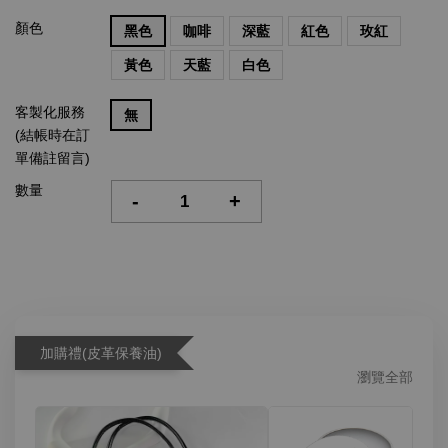
顏色
黑色
咖啡
深藍
紅色
玫紅
黃色
天藍
白色
客製化服務
無
(結帳時在訂
單備註留言)
數量
-
+
加購禮(皮革保養油)
瀏覽全部