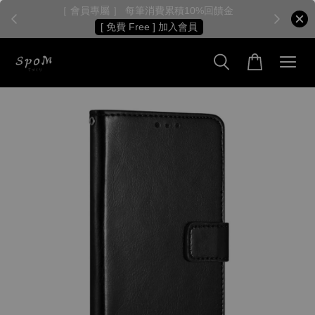
［ 會員專屬 ］ 每筆消費累積10%回饋金
［
[ 免費 Free ] 加入會員