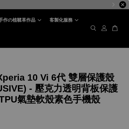
手作の植鞣革作品
客製化服務
Xperia 10 Vi 6代 雙層保護殼
LUSIVE) - 壓克力透明背板保護
TPU氣墊軟殼素色手機殼