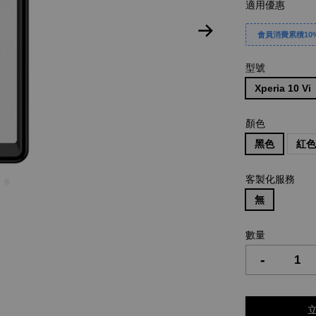
適用優惠
會員消費累積10%
型號
Xperia 10 Vi
顏色
黑色
紅
客製化服務
無
數量
-
立