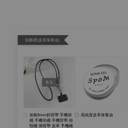
加購禮(皮革保養油)
售完
加粗8mm斜背帶 手機掛
高純度皮革保養油
繩 手機吊繩 手機背帶 掛
頸繩 側背帶 皮革 手機繩