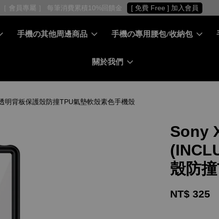
［ 會員專屬 ］ 每筆消費累積10%回饋金
[ 免費 Free ] 加入會員
手機の其他周邊商品
手機の專用腰包/收納包
關於我們
) - 壓克力透明背板保護殼防撞TPU氣墊軟殼素色手機殼
Sony 
(INC
殼防撞
NT$ 325