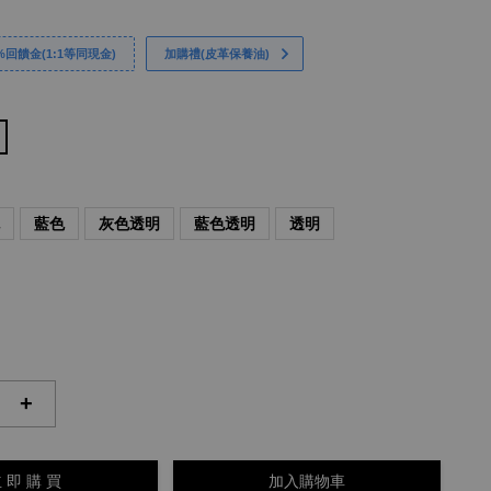
回饋金(1:1等同現金)
加購禮(皮革保養油)
色
藍色
灰色透明
藍色透明
透明
+
 即 購 買
加入購物車