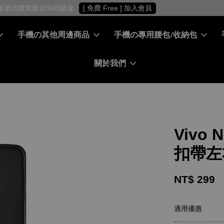
［ 會員專屬 ］ 每筆消費累積10%回饋金
[ 免費 Free ] 加入會員
手機の其他周邊商品
手機の專用腰包/收納包
關於我們
Vivo 
扣帶左
NT$ 299
適用優惠