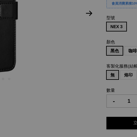
會員消費累積10%
型號
NEX 3
顏色
黑色
咖
客製化服務(結
無
烙印
數量
-
立