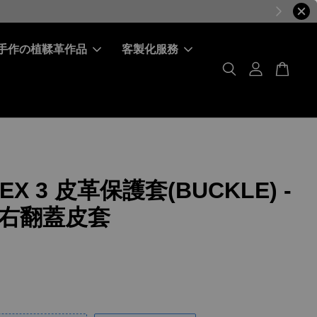
手作の植鞣革作品
客製化服務
NEX 3 皮革保護套(BUCKLE) -
右翻蓋皮套