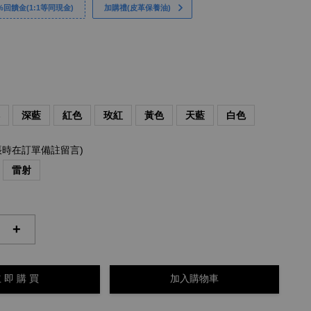
回饋金(1:1等同現金)
加購禮(皮革保養油)
啡
深藍
紅色
玫紅
黃色
天藍
白色
帳時在訂單備註留言)
雷射
+
 即 購 買
加入購物車