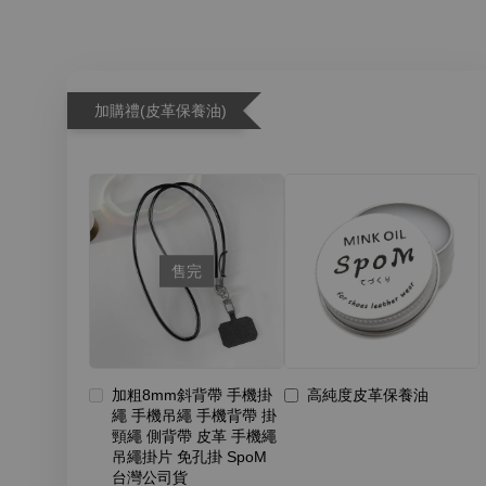
加購禮(皮革保養油)
售完
加粗8mm斜背帶 手機掛
高純度皮革保養油
繩 手機吊繩 手機背帶 掛
頸繩 側背帶 皮革 手機繩
吊繩掛片 免孔掛 SpoM
台灣公司貨