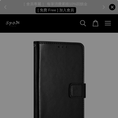
［ 會員專屬 ］ 每筆消費累積10%回饋金
［
[ 免費 Free ] 加入會員