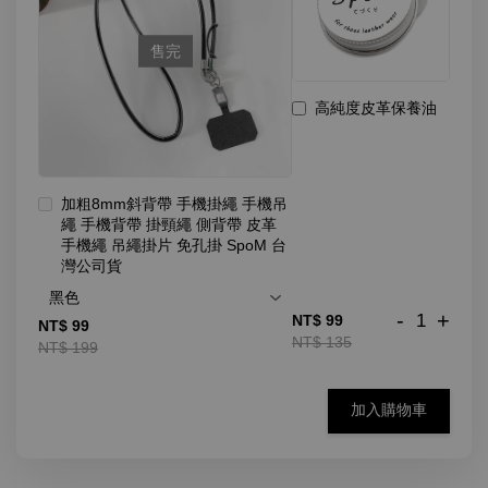
售完
高純度皮革保養油
加粗8mm斜背帶 手機掛繩 手機吊
繩 手機背帶 掛頸繩 側背帶 皮革
手機繩 吊繩掛片 免孔掛 SpoM 台
灣公司貨
-
+
NT$ 99
NT$ 99
NT$ 135
NT$ 199
加入購物車