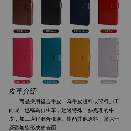
皮革介紹
商品採用複合牛皮，為牛皮邊料或碎料加工
而成，也稱為再生革，經過特殊工藝處理的牛
皮，加工過程混合橡膠、樹酯其他原料，塗抹一
層聚氨酯形成皮表面。