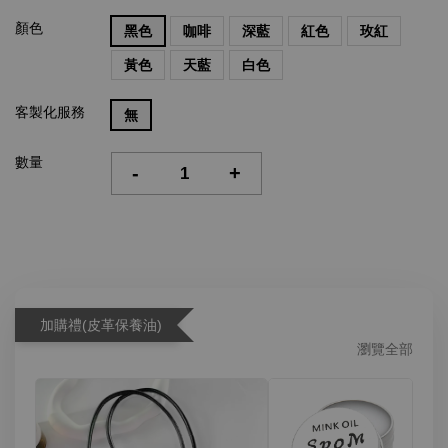
顏色
黑色
咖啡
深藍
紅色
玫紅
黃色
天藍
白色
客製化服務
無
數量
-
+
加購禮(皮革保養油)
瀏覽全部