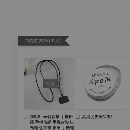
加購禮(皮革保養油)
售完
加粗8mm斜背帶 手機掛
高純度皮革保養油
繩 手機吊繩 手機背帶 掛
頸繩 側背帶 皮革 手機繩