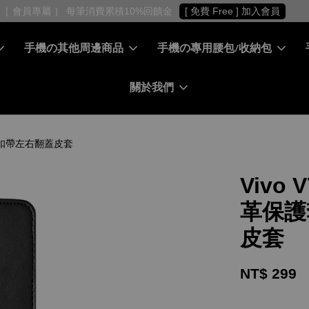
［ 會員專屬 ］ 每筆消費累積10%回饋金
[ 免費 Free ] 加入會員
手機の其他周邊商品
手機の專用腰包/收納包
關於我們
E) - 扣帶左右翻蓋皮套
Vivo V
革保護套
皮套
NT$ 299