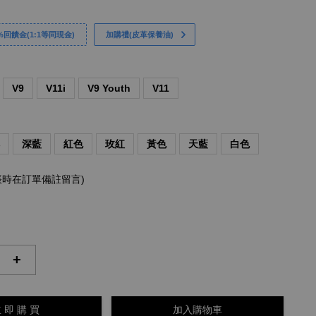
回饋金(1:1等同現金)
加購禮(皮革保養油)
V9
V11i
V9 Youth
V11
啡
深藍
紅色
玫紅
黃色
天藍
白色
帳時在訂單備註留言)
+
 即 購 買
加入購物車