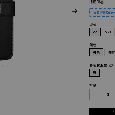
適用優惠
會員消費累積10%
型號
V7
V7+
顏色
黑色
咖
客製化服務(結
無
數量
-
立