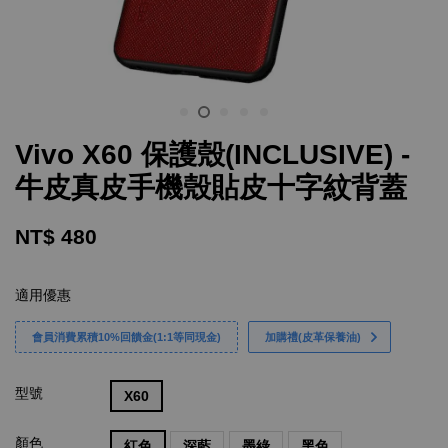
Vivo X60 保護殼(INCLUSIVE) -
牛皮真皮手機殼貼皮十字紋背蓋
NT$ 480
適用優惠
會員消費累積10%回饋金(1:1等同現金)
加購禮(皮革保養油)
型號
X60
顏色
紅色
深藍
墨綠
黑色