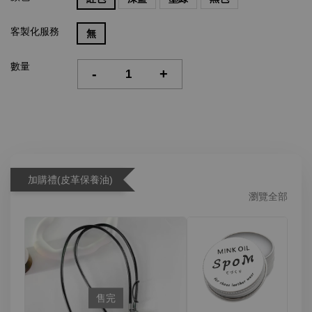
客製化服務
無
數量
-
+
加購禮(皮革保養油)
瀏覽全部
售完