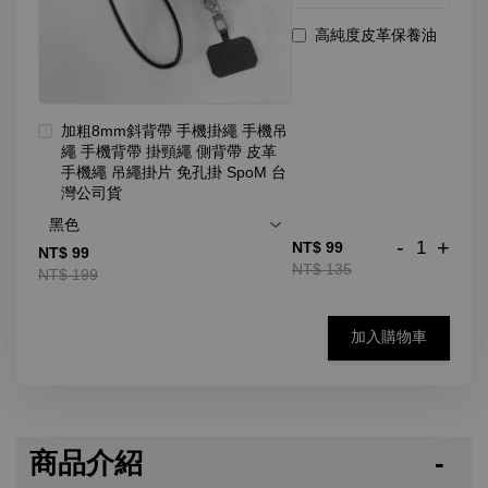
高純度皮革保養油
加粗8mm斜背帶 手機掛繩 手機吊
繩 手機背帶 掛頸繩 側背帶 皮革
手機繩 吊繩掛片 免孔掛 SpoM 台
灣公司貨
-
+
NT$ 99
NT$ 99
NT$ 135
NT$ 199
加入購物車
商品介紹