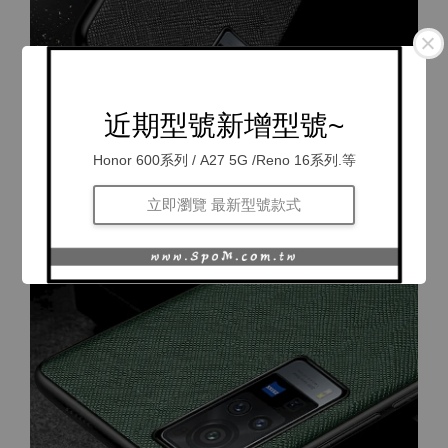
近期型號新增型號~
Honor 600系列 / A27 5G /Reno 16系列.等
立即瀏覽 最新型號款式