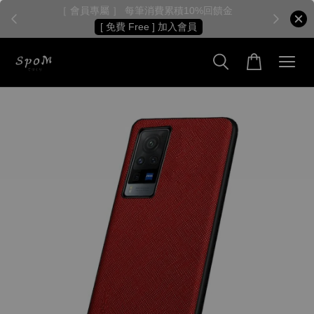
［ 會員專屬 ］ 每筆消費累積10%回饋金
［
[ 免費 Free ] 加入會員