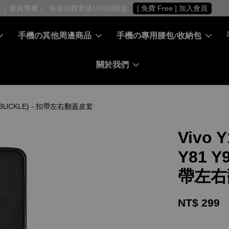
［ 會員專屬 ］ 每筆消費累積10%回饋金
[ 免費 Free ] 加入會員
手機の其他周邊商品
手機の專用腰包/收納包
關於我們
保護套(BUCKLE) - 扣帶左右翻蓋皮套
Vivo Y
Y81 
帶左右
NT$ 299