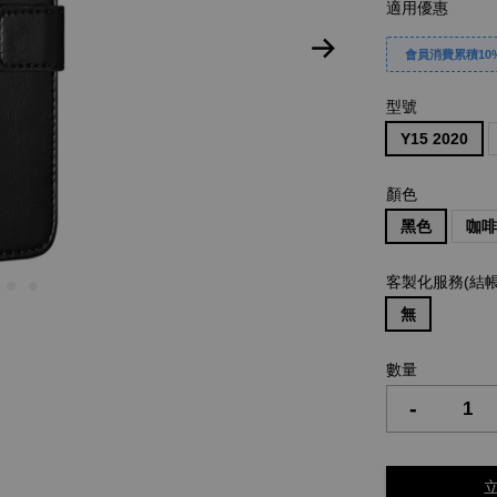
適用優惠
會員消費累積10%
型號
Y15 2020
顏色
黑色
咖
客製化服務(結
無
數量
-
立