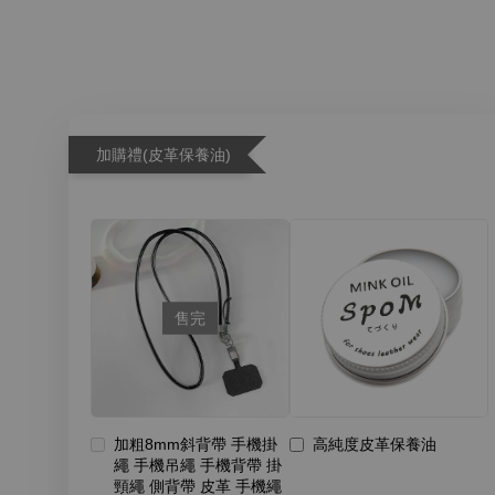
加購禮(皮革保養油)
售完
加粗8mm斜背帶 手機掛
高純度皮革保養油
繩 手機吊繩 手機背帶 掛
頸繩 側背帶 皮革 手機繩