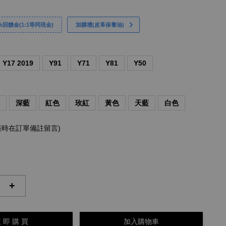
回饋金(1:1等同現金)
加購禮(皮革保養油)
Y17 2019
Y91
Y71
Y81
Y50
啡
深藍
紅色
玫紅
黃色
天藍
白色
帳時在訂單備註留言)
+
 即 購 買
加入購物車